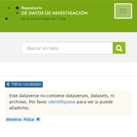
Ir
al
Cambi
contenido
naveg
principal
Buscar
Filtrar resultados
Este dataverse no contiene dataverses, datasets, ni
archivos. Por favor
identifíquese
para ver si puede
añadirlos.
Materia:
Física