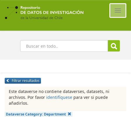
Ir
al
Cambi
contenido
naveg
principal
Buscar
Filtrar resultados
Este dataverse no contiene dataverses, datasets, ni
archivos. Por favor
identifíquese
para ver si puede
añadirlos.
Dataverse Category:
Department