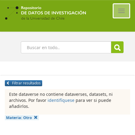
Ir
al
Cambi
contenido
naveg
principal
Buscar
Filtrar resultados
Este dataverse no contiene dataverses, datasets, ni
archivos. Por favor
identifíquese
para ver si puede
añadirlos.
Materia:
Otro