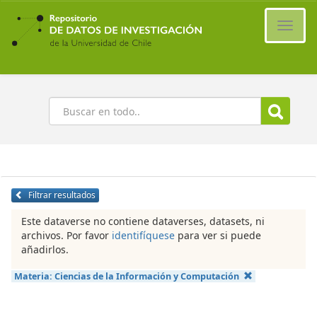
Ir
al
Cambi
contenido
naveg
principal
Buscar
Filtrar resultados
Este dataverse no contiene dataverses, datasets, ni
archivos. Por favor
identifíquese
para ver si puede
añadirlos.
Materia:
Ciencias de la Información y Computación