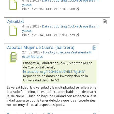
4 may. 2023 -
Data supporting Codon Usage Bias in
yeasts
Plain Text - 36.8 MB -
MD5: 040...208
Zybail.txt
4 may. 2023 -
Data supporting Codon Usage Bias in
yeasts
Plain Text - 34.0 MB -
MD5: d51...ec9
Zapatos Mujer de Cuero. (Salitrera)
27 nov. 2023
-
Fondo y colección Vestimenta H
éctor Morales
Etnografía, Laboratorio, 2023, "Zapatos Mujer
de Cuero. (Salitrera)",
https://doi.org/10.34691/UCHILE/MJLNIV
,
Repositorio de datos de investigación de la
Universidad de Chile, V2
La versatilidad, la diversidad y la multiplicidad se refleja en e
l calzado femenino, en especial cuando hablamos del mater
ial de cuero. Si bien no hay una claridad con respecto a la ut
ilidad que este podría tener debido a que los antecedentes
no son muy claros al respecto, si pod...