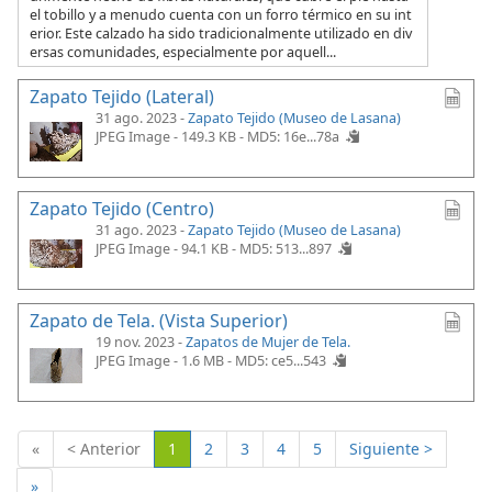
el tobillo y a menudo cuenta con un forro térmico en su int
erior. Este calzado ha sido tradicionalmente utilizado en div
ersas comunidades, especialmente por aquell...
Zapato Tejido (Lateral)
31 ago. 2023 -
Zapato Tejido (Museo de Lasana)
JPEG Image - 149.3 KB -
MD5: 16e...78a
Zapato Tejido (Centro)
31 ago. 2023 -
Zapato Tejido (Museo de Lasana)
JPEG Image - 94.1 KB -
MD5: 513...897
Zapato de Tela. (Vista Superior)
19 nov. 2023 -
Zapatos de Mujer de Tela.
JPEG Image - 1.6 MB -
MD5: ce5...543
(Actual)
«
< Anterior
1
2
3
4
5
Siguiente >
»