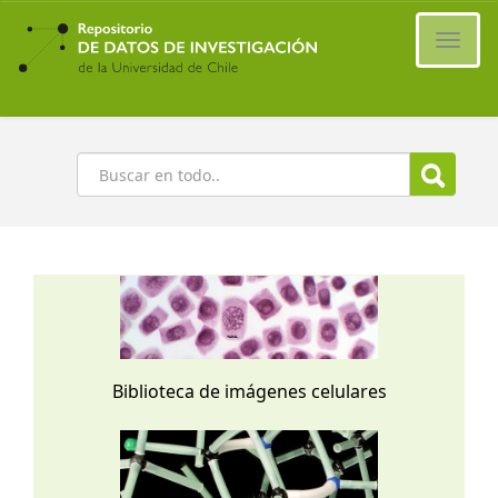
Ir
al
Cambi
contenido
naveg
principal
Buscar
Biblioteca de imágenes celulares