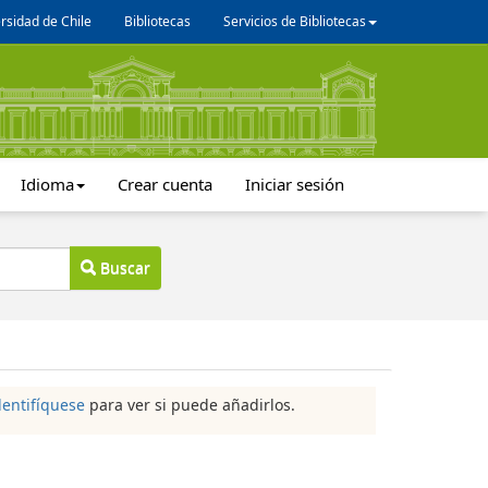
rsidad de Chile
Bibliotecas
Servicios de Bibliotecas
Idioma
Crear cuenta
Iniciar sesión
Buscar
dentifíquese
para ver si puede añadirlos.