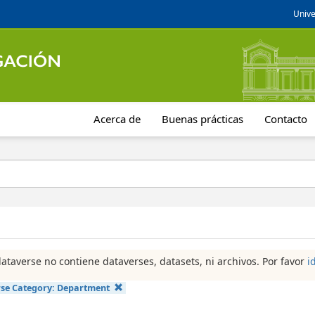
Unive
Acerca de
Buenas prácticas
Contacto
dataverse no contiene dataverses, datasets, ni archivos. Por favor
i
se Category:
Department