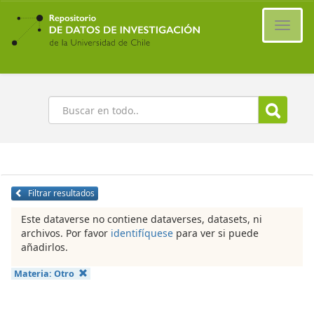
Ir
al
Cambi
contenido
naveg
principal
Buscar
Filtrar resultados
Este dataverse no contiene dataverses, datasets, ni
archivos. Por favor
identifíquese
para ver si puede
añadirlos.
Materia:
Otro