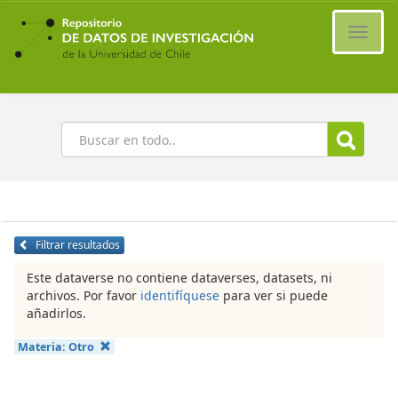
Ir
al
Cambi
contenido
naveg
principal
Buscar
Filtrar resultados
Este dataverse no contiene dataverses, datasets, ni
archivos. Por favor
identifíquese
para ver si puede
añadirlos.
Materia:
Otro