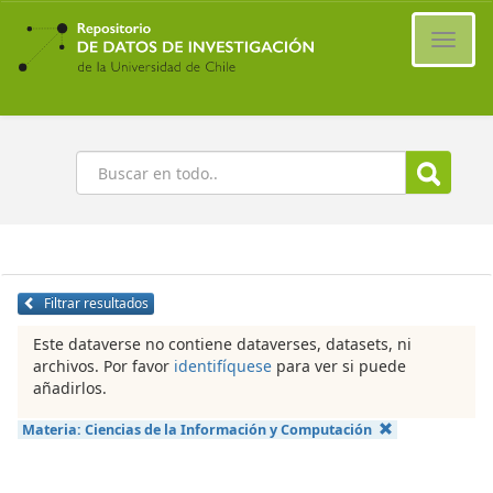
Ir
al
Cambi
contenido
naveg
principal
Buscar
Filtrar resultados
Este dataverse no contiene dataverses, datasets, ni
archivos. Por favor
identifíquese
para ver si puede
añadirlos.
Materia:
Ciencias de la Información y Computación