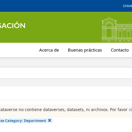
Unive
Acerca de
Buenas prácticas
Contacto
dataverse no contiene dataverses, datasets, ni archivos. Por favor
i
se Category:
Department