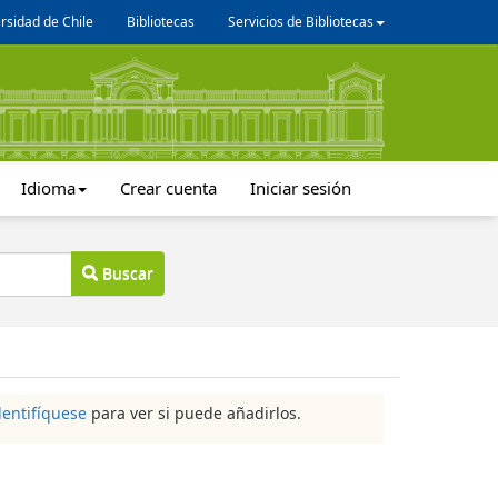
rsidad de Chile
Bibliotecas
Servicios de Bibliotecas
Idioma
Crear cuenta
Iniciar sesión
Buscar
dentifíquese
para ver si puede añadirlos.