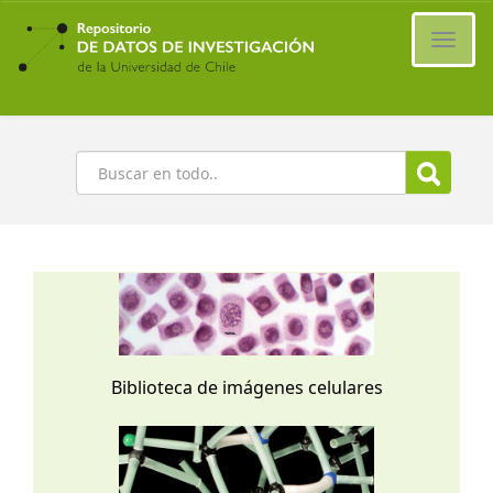
Ir
al
Cambi
contenido
naveg
principal
Buscar
Biblioteca de imágenes celulares