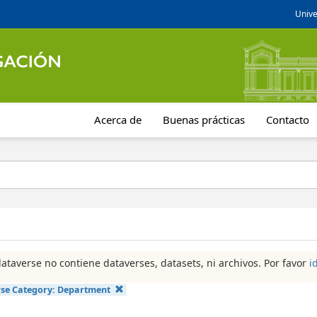
Unive
Acerca de
Buenas prácticas
Contacto
dataverse no contiene dataverses, datasets, ni archivos. Por favor
i
se Category:
Department