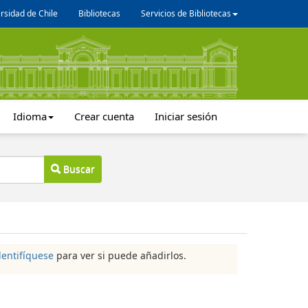
rsidad de Chile
Bibliotecas
Servicios de Bibliotecas
Idioma
Crear cuenta
Iniciar sesión
Buscar
dentifíquese
para ver si puede añadirlos.