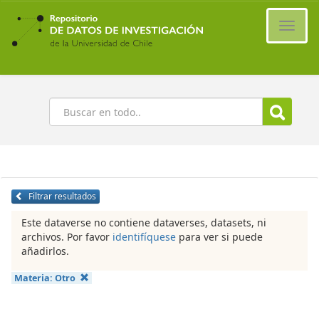
Ir
al
Cambi
contenido
naveg
principal
Buscar
Filtrar resultados
Este dataverse no contiene dataverses, datasets, ni
archivos. Por favor
identifíquese
para ver si puede
añadirlos.
Materia:
Otro