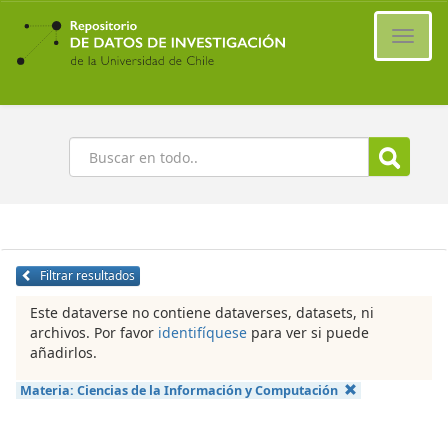
Ir
al
Cambi
contenido
naveg
principal
Buscar
Filtrar resultados
Este dataverse no contiene dataverses, datasets, ni
archivos. Por favor
identifíquese
para ver si puede
añadirlos.
Materia:
Ciencias de la Información y Computación