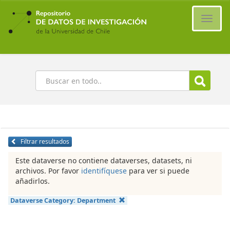
Ir
al
Cambi
contenido
naveg
principal
Buscar
Filtrar resultados
Este dataverse no contiene dataverses, datasets, ni
archivos. Por favor
identifíquese
para ver si puede
añadirlos.
Dataverse Category:
Department