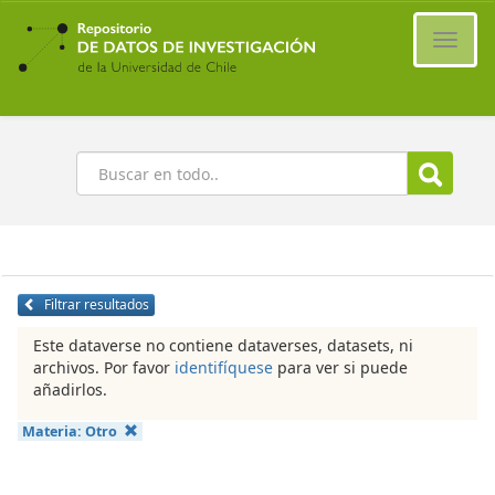
Ir
al
Cambi
contenido
naveg
principal
Buscar
Filtrar resultados
Este dataverse no contiene dataverses, datasets, ni
archivos. Por favor
identifíquese
para ver si puede
añadirlos.
Materia:
Otro