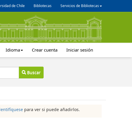
rsidad de Chile
Bibliotecas
Servicios de Bibliotecas
Idioma
Crear cuenta
Iniciar sesión
Buscar
dentifíquese
para ver si puede añadirlos.