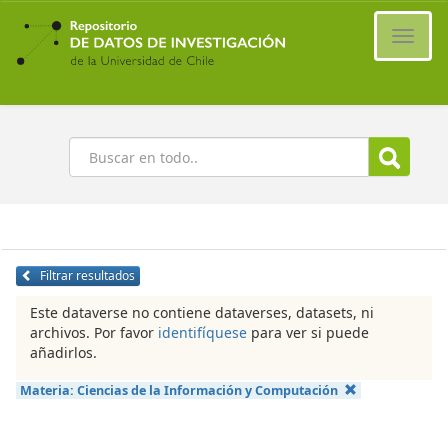
Ir
al
Cambi
contenido
naveg
principal
Buscar
Filtrar resultados
Este dataverse no contiene dataverses, datasets, ni
archivos. Por favor
identifíquese
para ver si puede
añadirlos.
Materia:
Ciencias de la Información y Computación