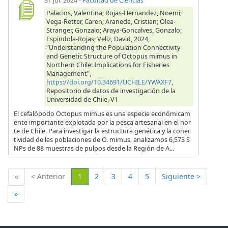
31 jul. 2024
-
Facultad de Ciencias
Palacios, Valentina; Rojas-Hernandez, Noemi;
Vega-Retter, Caren; Araneda, Cristian; Olea-
Stranger, Gonzalo; Araya-Goncalves, Gonzalo;
Espindola-Rojas; Veliz, David, 2024,
"Understanding the Population Connectivity
and Genetic Structure of Octopus mimus in
Northern Chile: Implications for Fisheries
Management",
https://doi.org/10.34691/UCHILE/YWAXF7
,
Repositorio de datos de investigación de la
Universidad de Chile, V1
El cefalópodo Octopus mimus es una especie económicam
ente importante explotada por la pesca artesanal en el nor
te de Chile. Para investigar la estructura genética y la conec
tividad de las poblaciones de O. mimus, analizamos 6,573 S
NPs de 88 muestras de pulpos desde la Región de A...
(Actual)
«
< Anterior
1
2
3
4
5
Siguiente >
»