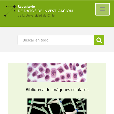
Ir
al
Cambi
contenido
naveg
principal
Buscar
Biblioteca de imágenes celulares