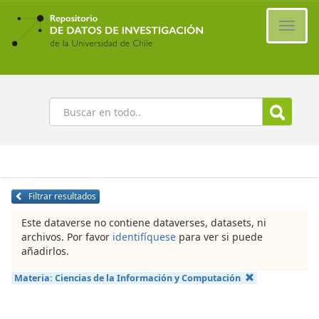
Ir
al
Cambi
contenido
naveg
principal
Buscar
Filtrar resultados
Este dataverse no contiene dataverses, datasets, ni
archivos. Por favor
identifíquese
para ver si puede
añadirlos.
Materia:
Ciencias de la Información y Computación