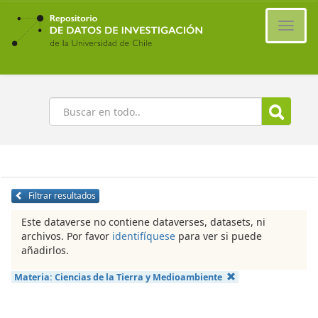
Ir
al
Cambi
contenido
naveg
principal
Buscar
Filtrar resultados
Este dataverse no contiene dataverses, datasets, ni
archivos. Por favor
identifíquese
para ver si puede
añadirlos.
Materia:
Ciencias de la Tierra y Medioambiente