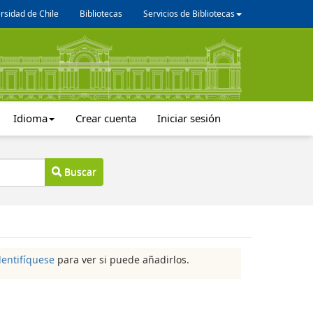
rsidad de Chile
Bibliotecas
Servicios de Bibliotecas
Idioma
Crear cuenta
Iniciar sesión
Buscar
dentifíquese
para ver si puede añadirlos.