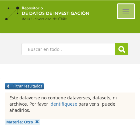
Ir
al
Cambi
contenido
naveg
principal
Buscar
Filtrar resultados
Este dataverse no contiene dataverses, datasets, ni
archivos. Por favor
identifíquese
para ver si puede
añadirlos.
Materia:
Otro