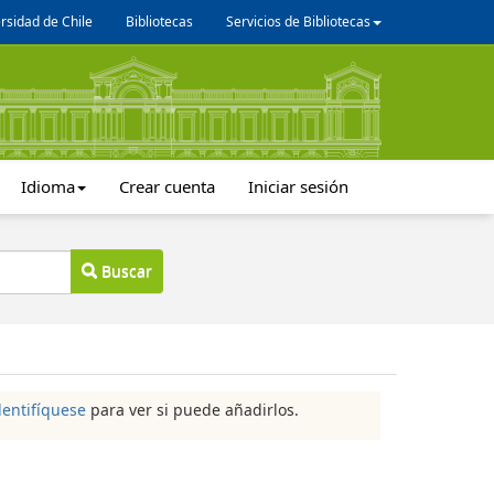
rsidad de Chile
Bibliotecas
Servicios de Bibliotecas
Idioma
Crear cuenta
Iniciar sesión
Buscar
dentifíquese
para ver si puede añadirlos.