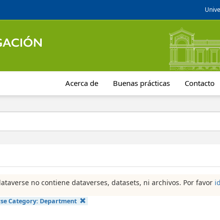
Unive
Acerca de
Buenas prácticas
Contacto
dataverse no contiene dataverses, datasets, ni archivos. Por favor
i
se Category:
Department