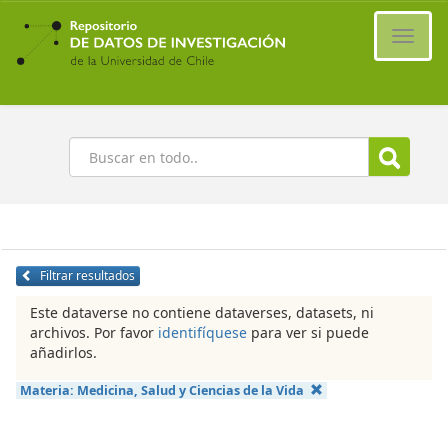
Ir
al
Cambi
contenido
naveg
principal
Buscar
Filtrar resultados
Este dataverse no contiene dataverses, datasets, ni
archivos. Por favor
identifíquese
para ver si puede
añadirlos.
Materia:
Medicina, Salud y Ciencias de la Vida