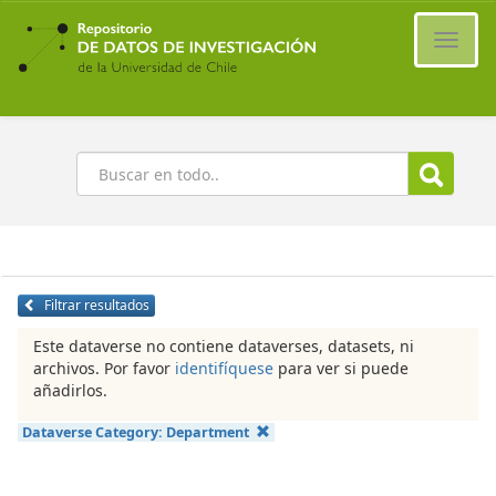
Ir
al
Cambi
contenido
naveg
principal
Buscar
Filtrar resultados
Este dataverse no contiene dataverses, datasets, ni
archivos. Por favor
identifíquese
para ver si puede
añadirlos.
Dataverse Category:
Department