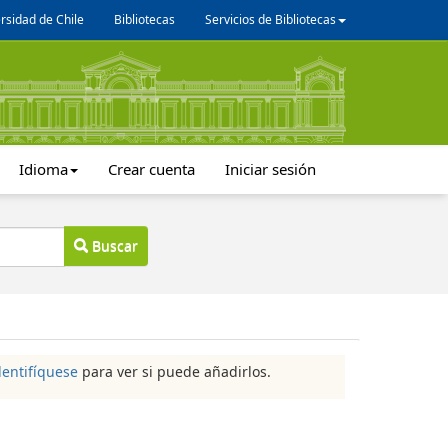
rsidad de Chile
Bibliotecas
Servicios de Bibliotecas
Idioma
Crear cuenta
Iniciar sesión
Buscar
dentifíquese
para ver si puede añadirlos.