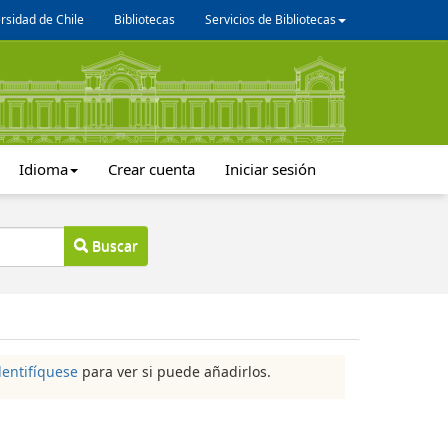
rsidad de Chile
Bibliotecas
Servicios de Bibliotecas
Idioma
Crear cuenta
Iniciar sesión
Buscar
dentifíquese
para ver si puede añadirlos.