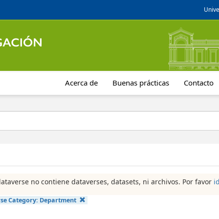
Unive
Acerca de
Buenas prácticas
Contacto
dataverse no contiene dataverses, datasets, ni archivos. Por favor
i
se Category:
Department