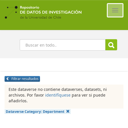
Ir
al
Cambi
contenido
naveg
principal
Buscar
Filtrar resultados
Este dataverse no contiene dataverses, datasets, ni
archivos. Por favor
identifíquese
para ver si puede
añadirlos.
Dataverse Category:
Department