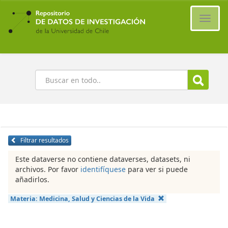
Ir
al
Cambi
contenido
naveg
principal
Buscar
Filtrar resultados
Este dataverse no contiene dataverses, datasets, ni
archivos. Por favor
identifíquese
para ver si puede
añadirlos.
Materia:
Medicina, Salud y Ciencias de la Vida