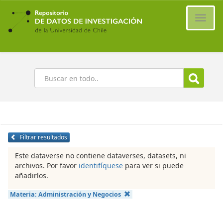
Ir
al
Cambi
contenido
naveg
principal
Buscar
Filtrar resultados
Este dataverse no contiene dataverses, datasets, ni
archivos. Por favor
identifíquese
para ver si puede
añadirlos.
Materia:
Administración y Negocios