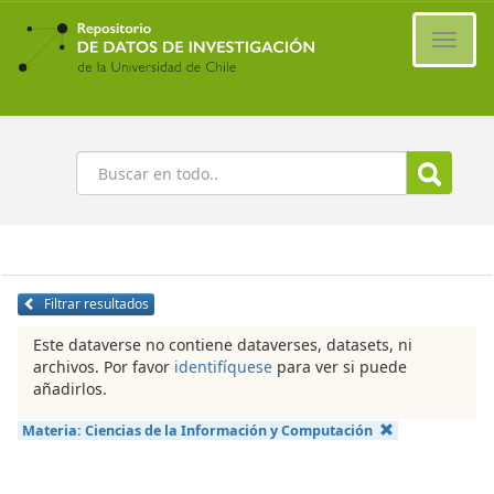
Ir
al
Cambi
contenido
naveg
principal
Buscar
Filtrar resultados
Este dataverse no contiene dataverses, datasets, ni
archivos. Por favor
identifíquese
para ver si puede
añadirlos.
Materia:
Ciencias de la Información y Computación