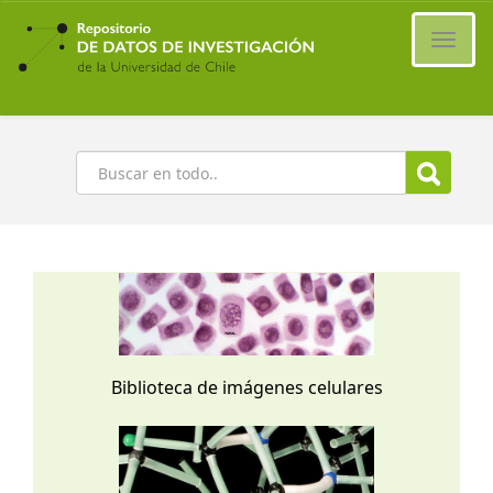
Ir
al
Cambi
contenido
naveg
principal
Buscar
Biblioteca de imágenes celulares