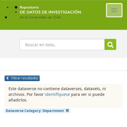
Ir
al
Cambi
contenido
naveg
principal
Buscar
Filtrar resultados
Este dataverse no contiene dataverses, datasets, ni
archivos. Por favor
identifíquese
para ver si puede
añadirlos.
Dataverse Category:
Department