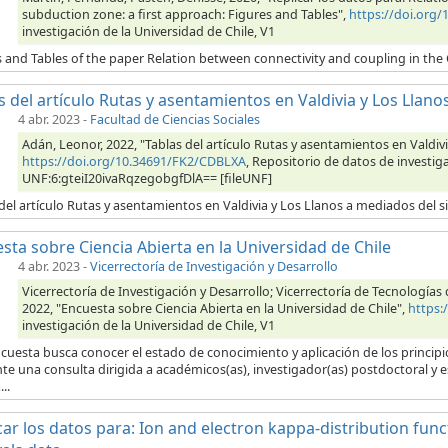
subduction zone: a first approach: Figures and Tables",
https://doi.org
investigación de la Universidad de Chile, V1
s and Tables of the paper Relation between connectivity and coupling in the
s del artículo Rutas y asentamientos en Valdivia y Los Llanos
4 abr. 2023
-
Facultad de Ciencias Sociales
Adán, Leonor, 2022, "Tablas del artículo Rutas y asentamientos en Valdivi
https://doi.org/10.34691/FK2/CDBLXA
, Repositorio de datos de investiga
UNF:6:gteiI20ivaRqzegobgfDlA== [fileUNF]
del artículo Rutas y asentamientos en Valdivia y Los Llanos a mediados del si
sta sobre Ciencia Abierta en la Universidad de Chile
4 abr. 2023
-
Vicerrectoría de Investigación y Desarrollo
Vicerrectoría de Investigación y Desarrollo; Vicerrectoría de Tecnología
2022, "Encuesta sobre Ciencia Abierta en la Universidad de Chile",
https:
investigación de la Universidad de Chile, V1
cuesta busca conocer el estado de conocimiento y aplicación de los principios
e una consulta dirigida a académicos(as), investigador(as) postdoctoral y 
..
car los datos para: Ion and electron kappa-distribution fun