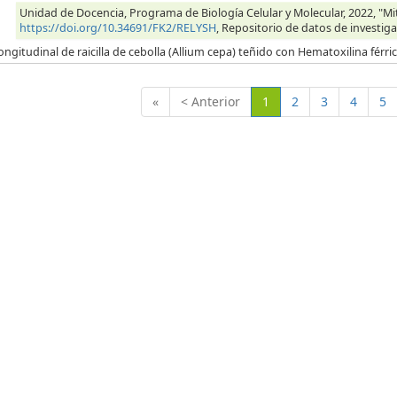
Unidad de Docencia, Programa de Biología Celular y Molecular, 2022, "Mitos
https://doi.org/10.34691/FK2/RELYSH
, Repositorio de datos de investiga
ongitudinal de raicilla de cebolla (Allium cepa) teñido con Hematoxilina férr
(Actual)
«
< Anterior
1
2
3
4
5