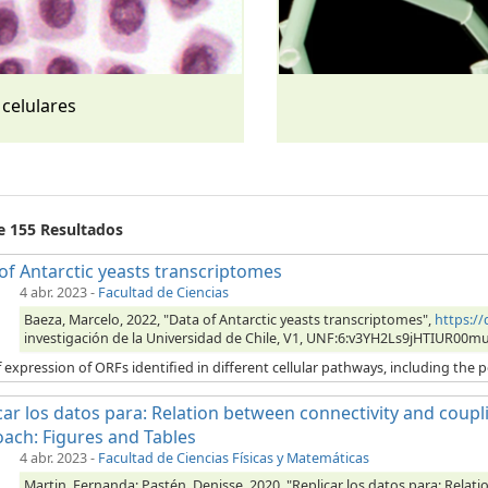
 celulares
de 155 Resultados
of Antarctic yeasts transcriptomes
4 abr. 2023
-
Facultad de Ciencias
Baeza, Marcelo, 2022, "Data of Antarctic yeasts transcriptomes",
https:/
investigación de la Universidad de Chile, V1, UNF:6:v3YH2Ls9jHTIUR00m
 expression of ORFs identified in different cellular pathways, including the p
car los datos para: Relation between connectivity and coupli
ach: Figures and Tables
4 abr. 2023
-
Facultad de Ciencias Físicas y Matemáticas
Martin, Fernanda; Pastén, Denisse, 2020, "Replicar los datos para: Relat