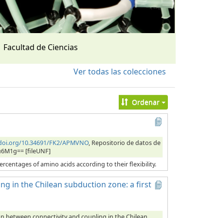
Facultad de Ciencias
Ver todas las colecciones
Ordenar
/doi.org/10.34691/FK2/APMVNO
, Repositorio de datos de
u6M1g== [fileUNF]
ercentages of amino acids according to their flexibility.
ng in the Chilean subduction zone: a first
ion between connectivity and coupling in the Chilean