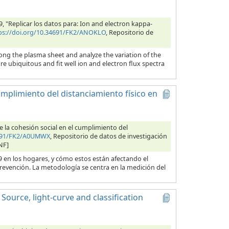
019, "Replicar los datos para: Ion and electron kappa-
ps://doi.org/10.34691/FK2/ANOKLO
, Repositorio de
ong the plasma sheet and analyze the variation of the
re ubiquitous and fit well ion and electron flux spectra
cumplimiento del distanciamiento físico en
e la cohesión social en el cumplimiento del
4691/FK2/A0UMWX
, Repositorio de datos de investigación
NF]
9 en los hogares, y cómo estos están afectando el
prevención. La metodología se centra en la medición del
 Source, light-curve and classification