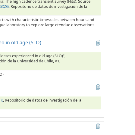
ra: The high cadence transient survey (Hits): Source,
SGXZG
, Repositorio de datos de investigación de la
ects with characteristic timescales between hours and
nique laboratory to explore large etendue observations
ed in old age (SLO)
 losses experienced in old age (SLO)",
ión de la Universidad de Chile, V1,
LO)
OK
, Repositorio de datos de investigación de la