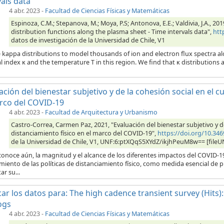
vals data
4 abr. 2023
-
Facultad de Ciencias Físicas y Matemáticas
Espinoza, C.M.; Stepanova, M.; Moya, P.S; Antonova, E.E.; Valdivia, J.A., 2
distribution functions along the plasma sheet - Time intervals data",
htt
datos de investigación de la Universidad de Chile, V1
 kappa distributions to model thousands of ion and electron flux spectra al
l index κ and the temperature T in this region. We find that κ distributions a
ación del bienestar subjetivo y de la cohesión social en el 
rco del COVID-19
4 abr. 2023
-
Facultad de Arquitectura y Urbanismo
Castro-Correa, Carmen Paz, 2021, "Evaluación del bienestar subjetivo y d
distanciamiento físico en el marco del COVID-19",
https://doi.org/10.3
de la Universidad de Chile, V1, UNF:6:ptXQqS5XYdZ/ikjhPeuM8w== [fileU
onoce aún, la magnitud y el alcance de los diferentes impactos del COVID-1
iento de las políticas de distanciamiento físico, como medida esencial de 
ar su...
car los datos para: The high cadence transient survey (Hits):
ogs
4 abr. 2023
-
Facultad de Ciencias Físicas y Matemáticas