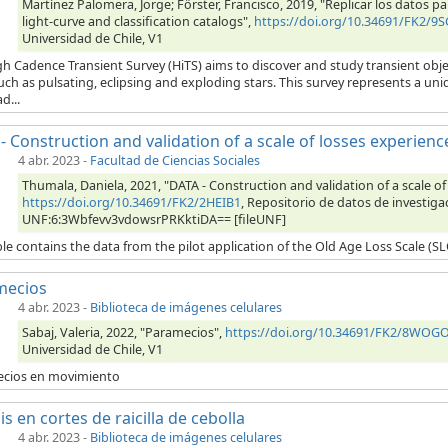
Martínez Palomera, Jorge; Förster, Francisco, 2019, "Replicar los datos pa
light-curve and classification catalogs",
https://doi.org/10.34691/FK2/9
Universidad de Chile, V1
h Cadence Transient Survey (HiTS) aims to discover and study transient obj
uch as pulsating, eclipsing and exploding stars. This survey represents a u
d...
- Construction and validation of a scale of losses experienc
4 abr. 2023
-
Facultad de Ciencias Sociales
Thumala, Daniela, 2021, "DATA - Construction and validation of a scale of
https://doi.org/10.34691/FK2/2HEIB1
, Repositorio de datos de investigac
UNF:6:3Wbfevv3vdowsrPRKktiDA== [fileUNF]
le contains the data from the pilot application of the Old Age Loss Scale (S
mecios
4 abr. 2023
-
Biblioteca de imágenes celulares
Sabaj, Valeria, 2022, "Paramecios",
https://doi.org/10.34691/FK2/8WOG
Universidad de Chile, V1
cios en movimiento
is en cortes de raicilla de cebolla
4 abr. 2023
-
Biblioteca de imágenes celulares