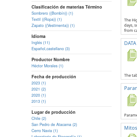
Clasificación de materias Término
Sombrero ((Bombín)) (1)
Textil ((Ropa)) (1)
The Hig
Zapato ((Vestimenta)) (1)
days, s
from ca
Idioma
Inglés (11)
DATA 
Español,castellano (3)
Productor Nombre
Héctor Morales (1)
The tab
Fecha de producción
2023 (1)
Para
2021 (2)
2020 (1)
2013 (1)
Lugar de producción
Parame
Chile (2)
San Pedro de Atacama (2)
Mitos
Cerro Navia (1)
Laboratorio de Etnografía (1)