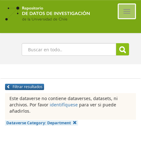
Ir
al
Cambi
contenido
naveg
principal
Buscar
Filtrar resultados
Este dataverse no contiene dataverses, datasets, ni
archivos. Por favor
identifíquese
para ver si puede
añadirlos.
Dataverse Category:
Department