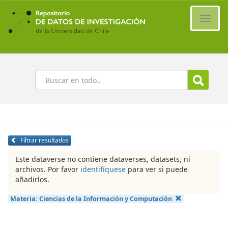
Ir
al
Cambi
contenido
naveg
principal
Buscar
Filtrar resultados
Este dataverse no contiene dataverses, datasets, ni
archivos. Por favor
identifíquese
para ver si puede
añadirlos.
Materia:
Ciencias de la Información y Computación