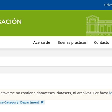
Unive
Acerca de
Buenas prácticas
Contacto
dataverse no contiene dataverses, datasets, ni archivos. Por favor
i
se Category:
Department