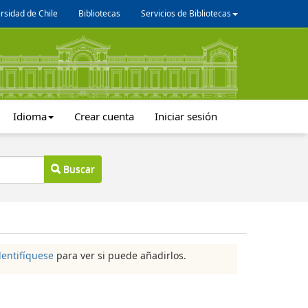
rsidad de Chile
Bibliotecas
Servicios de Bibliotecas
Idioma
Crear cuenta
Iniciar sesión
Buscar
dentifíquese
para ver si puede añadirlos.