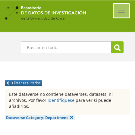
Ir
al
Cambi
contenido
naveg
principal
Buscar
Filtrar resultados
Este dataverse no contiene dataverses, datasets, ni
archivos. Por favor
identifíquese
para ver si puede
añadirlos.
Dataverse Category:
Department