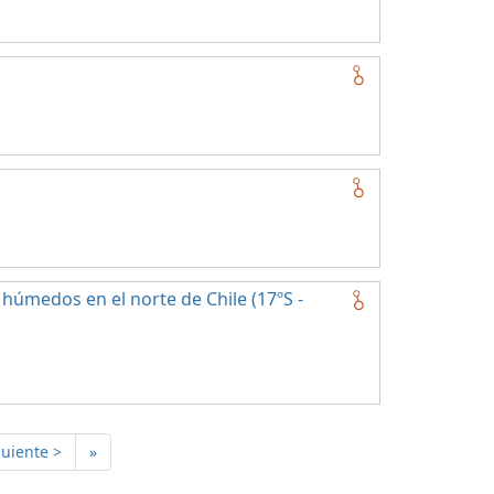
húmedos en el norte de Chile (17ºS -
guiente >
»