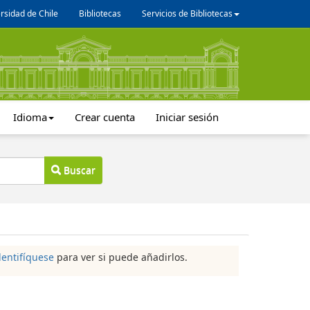
rsidad de Chile
Bibliotecas
Servicios de Bibliotecas
Idioma
Crear cuenta
Iniciar sesión
Buscar
dentifíquese
para ver si puede añadirlos.