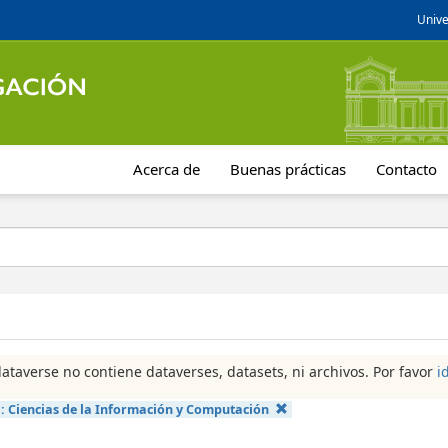
Unive
Acerca de
Buenas prácticas
Contacto
dataverse no contiene dataverses, datasets, ni archivos. Por favor
i
a:
Ciencias de la Información y Computación