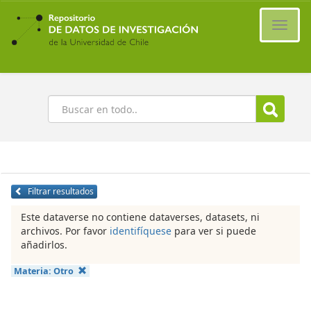
Ir
al
Cambi
contenido
naveg
principal
Buscar
Filtrar resultados
Este dataverse no contiene dataverses, datasets, ni
archivos. Por favor
identifíquese
para ver si puede
añadirlos.
Materia:
Otro