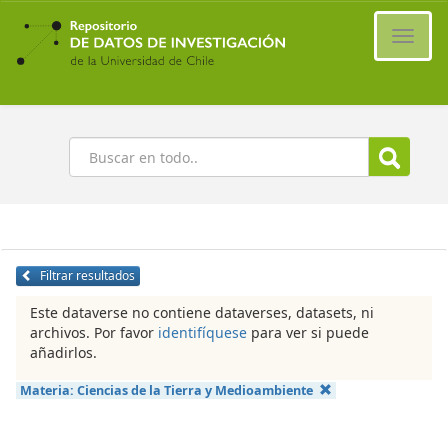
Ir
al
Cambi
contenido
naveg
principal
Buscar
Filtrar resultados
Este dataverse no contiene dataverses, datasets, ni
archivos. Por favor
identifíquese
para ver si puede
añadirlos.
Materia:
Ciencias de la Tierra y Medioambiente