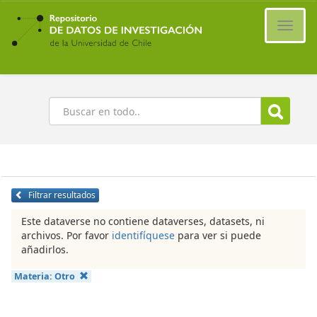
Ir
al
Cambi
contenido
naveg
principal
Buscar
Filtrar resultados
Este dataverse no contiene dataverses, datasets, ni
archivos. Por favor
identifíquese
para ver si puede
añadirlos.
Materia:
Otro