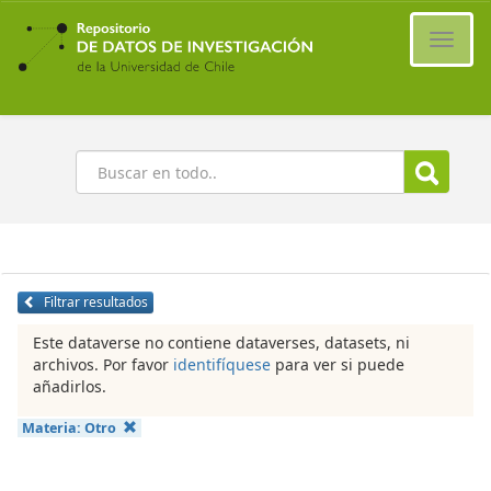
Ir
al
Cambi
contenido
naveg
principal
Buscar
Filtrar resultados
Este dataverse no contiene dataverses, datasets, ni
archivos. Por favor
identifíquese
para ver si puede
añadirlos.
Materia:
Otro