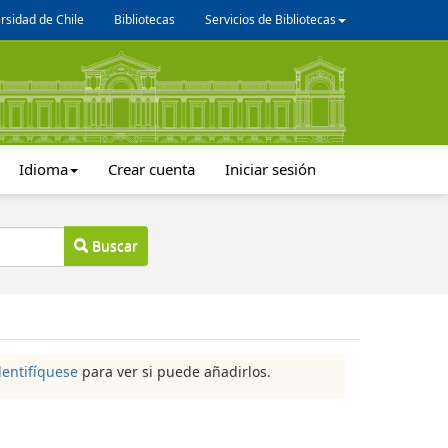
rsidad de Chile
Bibliotecas
Servicios de Bibliotecas
Idioma
Crear cuenta
Iniciar sesión
Buscar
dentifíquese
para ver si puede añadirlos.