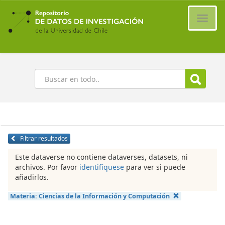
Ir
al
Cambi
contenido
naveg
principal
Buscar
Filtrar resultados
Este dataverse no contiene dataverses, datasets, ni
archivos. Por favor
identifíquese
para ver si puede
añadirlos.
Materia:
Ciencias de la Información y Computación