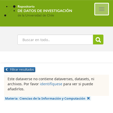
Ir
al
Cambi
contenido
naveg
principal
Buscar
Filtrar resultados
Este dataverse no contiene dataverses, datasets, ni
archivos. Por favor
identifíquese
para ver si puede
añadirlos.
Materia:
Ciencias de la Información y Computación