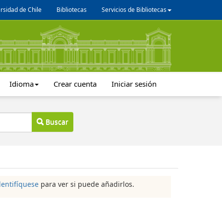
rsidad de Chile
Bibliotecas
Servicios de Bibliotecas
Idioma
Crear cuenta
Iniciar sesión
Buscar
dentifíquese
para ver si puede añadirlos.