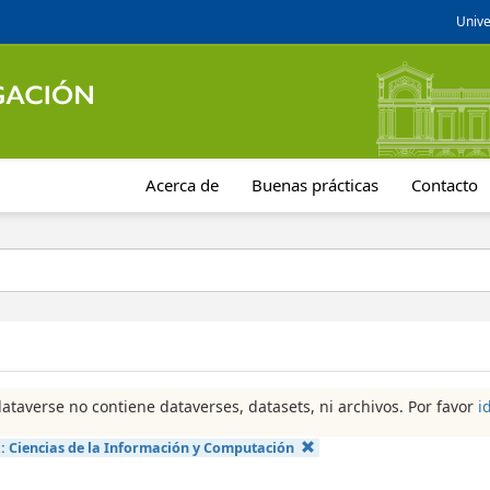
Unive
Acerca de
Buenas prácticas
Contacto
dataverse no contiene dataverses, datasets, ni archivos. Por favor
i
a:
Ciencias de la Información y Computación